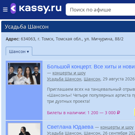
Усадьба Шансон
Адрес:
634063, г. Томск, Томская обл., ул. Мичурина, 88/2
Шансон ▾
Большой концерт. Все хиты и нови
—
концерты и шоу
Усадьба Шансон
,
Шансон
, 29 августа 202
Приглашаем всех на танцевальный отрыв
«Шансонъ»! Четыре популярных артиста п
три дуэтных проекта!
Билеты в наличии: 1 200 — 3 000
Светлана Юдаева
—
концерты и шоу
Усадьба Шансон
,
Шансон
, 26 сентября 20