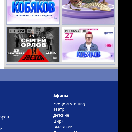
РЕКЛАМА
РЕКЛАМА
РЕКЛАМА
18+
16+
12+
РЕКЛАМА
РЕКЛАМА
РЕКЛАМА
РЕКЛАМА
0+
16+
18+
12+
Афиша
концерты и шоу
Театр
Детские
оров
Цирк
Выставки
е