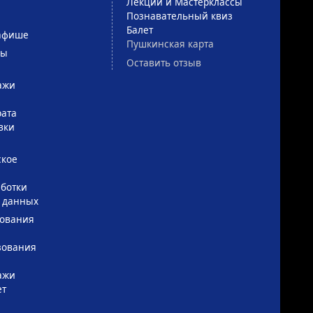
Лекции и Мастерклассы
Познавательный квиз
Балет
афише
Пушкинская карта
сы
Оставить отзыв
ажи
рата
вки
ское
ботки
 данных
зования
зования
ажи
ет