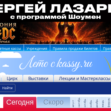
етные кассы
Учреждения
Правила продажи билетов
Прав
Цирк
Выставки
Лекции и Мастерклассы
Найти
Сегодня
Скоро