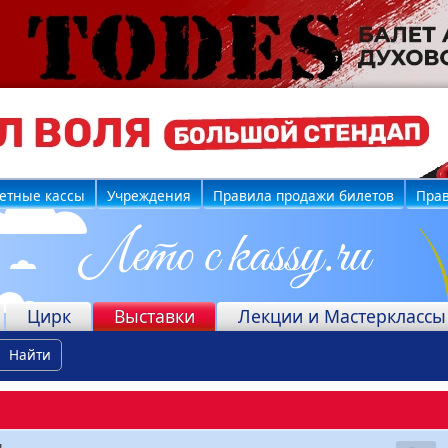
етные кассы
Учреждения
Правила продажи билетов
Прав
Цирк
Выставки
Лекции и Мастерклассы
Найти