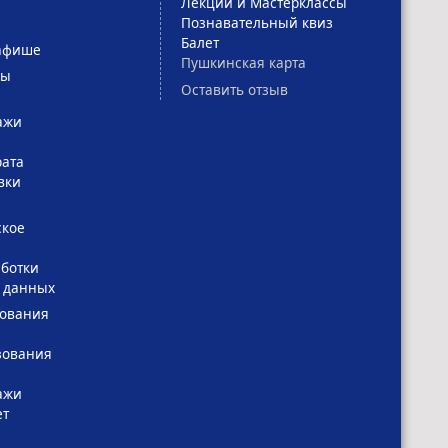
Лекции и Мастерклассы
Познавательный квиз
Балет
афише
Пушкинская карта
сы
Оставить отзыв
ажи
рата
вки
ское
ботки
 данных
зования
зования
ажи
ет