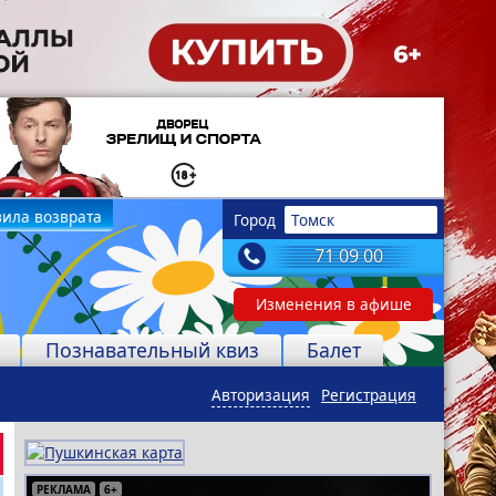
ила возврата
Город
Томск
71 09 00
Изменения в афише
Познавательный квиз
Балет
Авторизация
Регистрация
РЕКЛАМА
РЕКЛАМА
РЕКЛАМА
РЕКЛАМА
РЕКЛАМА
РЕКЛАМА
РЕКЛАМА
6+
16+
12+
6+
12+
18+
0+