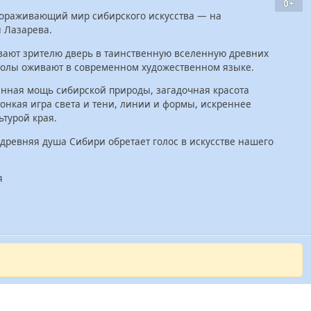
"
0+
вораживающий мир сибирского искусства — на
 Лазарева.
вают зрителю дверь в таинственную вселенную древних
волы оживают в современном художественном языке.
анная мощь сибирской природы, загадочная красота
тонкая игра света и тени, линии и формы, искреннее
турой края.
 древняя душа Сибири обретает голос в искусстве нашего
я