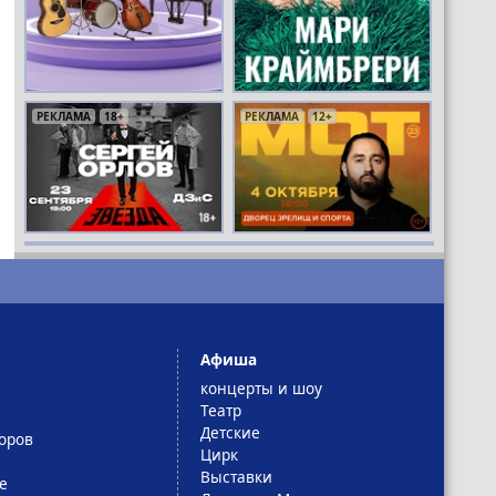
РЕКЛАМА
РЕКЛАМА
РЕКЛАМА
18+
16+
12+
РЕКЛАМА
РЕКЛАМА
РЕКЛАМА
РЕКЛАМА
12+
0+
16+
18+
Афиша
концерты и шоу
Театр
Детские
оров
Цирк
Выставки
е