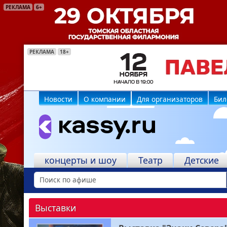
РЕКЛАМА
6+
РЕКЛАМА
РЕКЛАМА
РЕКЛАМА
РЕКЛАМА
РЕКЛАМА
18+
18+
16+
16+
6+
Новости
О компании
Для организаторов
Бил
концерты и шоу
Театр
Детские
Выставки