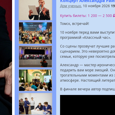
Концерт Александра Рай
Дом ученых
, 10 ноября 2026
19
Купить билеты: 1 200 — 2 500
Томск, встречай!
10 ноября перед вами выступи
программой «Классный час».
Со сцены прозвучат лучшие ра
сценарием. Это невероятно до
семьи, которую уже посмотрели
Александр — мастер ироничес
подарить вам море эмоций. Он
трогательными моментами из ж
атмосфере. Настоящий литерат
В финале вечера автор подпиш