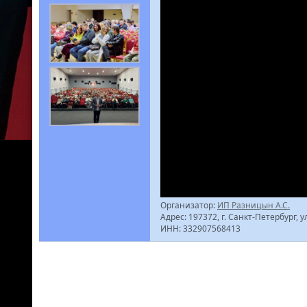
Организатор:
ИП Разницын А.С.
Адрес: 197372, г. Санкт-Петербург, ул
ИНН: 332907568413