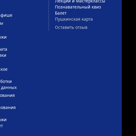
Лекции и Мастерклассы
Познавательный квиз
Балет
афише
Пушкинская карта
сы
Оставить отзыв
ажи
рата
вки
ское
ботки
 данных
зования
зования
ажи
ет