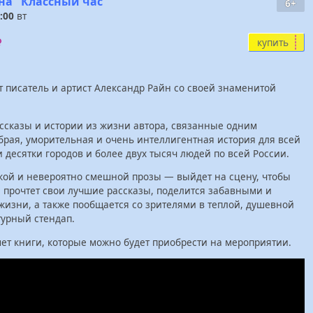
на "Классный час"
6+
:00
вт
купить
т писатель и артист Александр Райн со своей знаменитой
ссказы и истории из жизни автора, связанные одним
брая, уморительная и очень интеллигентная история для всей
 десятки городов и более двух тысяч людей по всей России.
кой и невероятно смешной прозы — выйдет на сцену, чтобы
 прочтет свои лучшие рассказы, поделится забавными и
изни, а также пообщается со зрителями в теплой, душевной
урный стендап.
ет книги, которые можно будет приобрести на мероприятии.