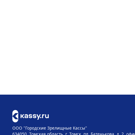
ООО "Городские Зрелищные Кассы"
634050, Томская область, г. Томск, пл. Батенькова, д. 2, офи