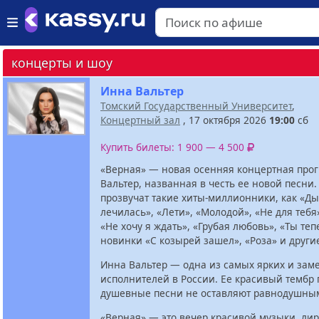
концерты и шоу
Инна Вальтер
Томский Государственный Университет
,
Концертный зал
, 17 октября 2026
19:00
сб
Купить билеты: 1 900 — 4 500
«Верная» — новая осенняя концертная про
Вальтер, названная в честь ее новой песни.
прозвучат такие хиты-миллионники, как «Д
лечилась», «Лети», «Молодой», «Не для тебя
«Не хочу я ждать», «Грубая любовь», «Ты теп
новинки «С козырей зашел», «Роза» и други
Инна Вальтер — одна из самых ярких и зам
исполнителей в России. Ее красивый тембр 
душевные песни не оставляют равнодушным
«Верная» — это вечер красивой музыки, ли