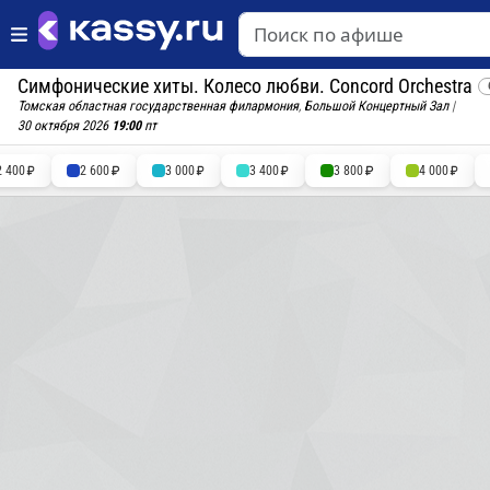
Симфонические хиты. Колесо любви. Concord Orchestra
Томская областная государственная филармония
,
Большой Концертный Зал
|
30 октября 2026
19:00
пт
2 400
2 600
3 000
3 400
3 800
4 000